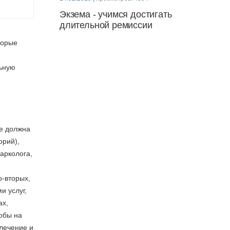
Экзема - учимся достигать
длительной ремиссии
торые
льную
те должна
орий),
арколога,
о-вторых,
 услуг,
ах,
обы на
лечение и