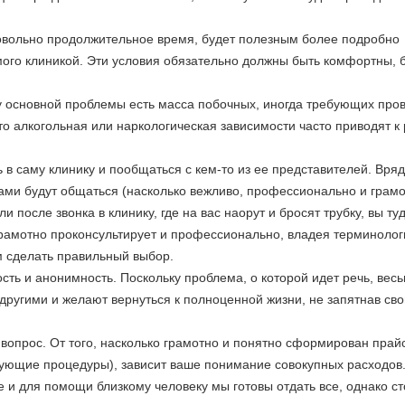
довольно продолжительное время, будет полезным более подробно
мого клиникой. Эти условия обязательно должны быть комфортны, 
 у основной проблемы есть масса побочных, иногда требующих про
то алкогольная или наркологическая зависимости часто приводят к
 в саму клинику и пообщаться с кем-то из ее представителей. Вряд
вами будут общаться (насколько вежливо, профессионально и грамо
после звонка в клинику, где на вас наорут и бросят трубку, вы ту
грамотно проконсультирует и профессионально, владея терминолог
м сделать правильный выбор.
ь и анонимность. Поскольку проблема, о которой идет речь, вес
 другими и желают вернуться к полноценной жизни, не запятнав св
прос. От того, насколько грамотно и понятно сформирован прай
ющие процедуры), зависит ваше понимание совокупных расходов.
е и для помощи близкому человеку мы готовы отдать все, однако с