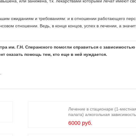
авышена, или занижена, т.к. лекарствами которыми лечат имеют св
вашим ожиданиям и требованиям: и в отношении работающего персо
совом отношении. Ведь, в конце концов, успех в лечении, а значит
а им. Г.Н. Сперанского помогли справиться с зависимостью
т оказать помощь тем, кто еще в ней нуждается.
.
Лечение в стационаре (1-местна
палата) алкогольная зависимост
6000 руб.