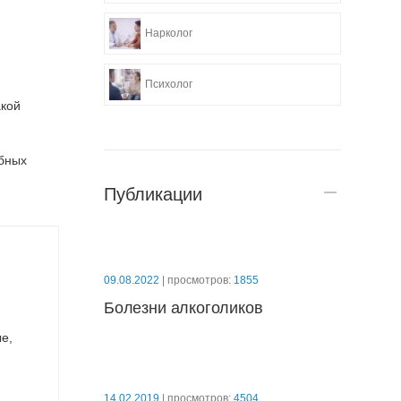
Нарколог
Психолог
акой
ебных
Публикации
09.08.2022
| просмотров:
1855
Болезни алкоголиков
е,
14.02.2019
| просмотров:
4504