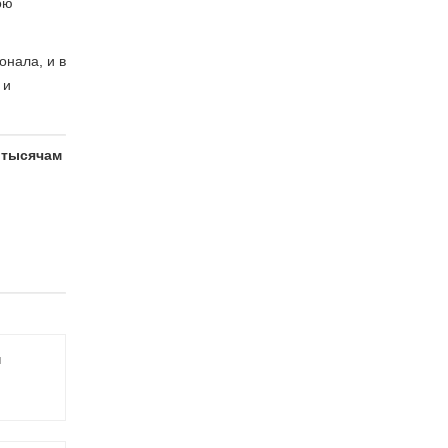
ою
нала, и в
 и
 тысячам
я
ь