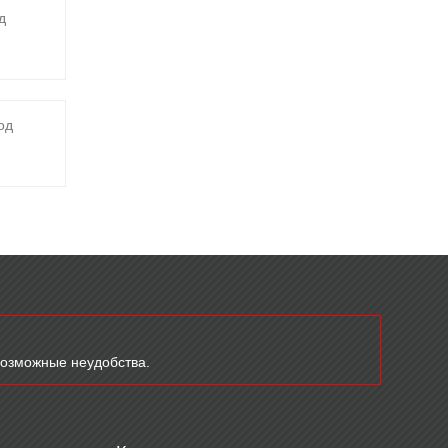
д
од
возможные неудобства.