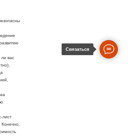
безопасны
ведение
 развитию
Связаться
 ли вас
тно),
да
ией,
ьма
ою
с-лист
 Конечно,
тоимость