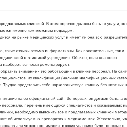
предлагаемых клиникой. В этом перечне должны быть те услуги, ко
ешается именно комплексным подходом.
ходится на рынке медицинских услуг и имеет ли она всю разрешите
ло, такие отзывы весьма информативны. Как положительные, так и
медицинской статистикой учреждения. Обычно, если она носит
а наоборот, всячески демонстрируют.
обратить внимание - это работающий в клинике персонал. На сай
пециалистов, их квалификации (наличии квалификационных катег
. Трудно представить себе наркологическую клинику без штатных н
нимание на ее официальный сайт. Во-первых, он должен быть, а в
персонала, перечень имеющихся специалистов и оказываемых ими
 клиники, необходимо выяснить все о предлагаемых клиникой метод
акже об используемых препаратах и медикаментах. Желательно, чт
онара для четкого понимания, в каких условиях будет проходить 