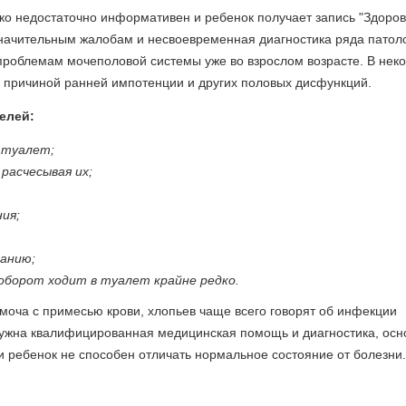
ко недостаточно информативен и ребенок получает запись "Здоров"
значительным жалобам и несвоевременная диагностика ряда патол
проблемам мочеполовой системы уже во взрослом возрасте. В нек
 причиной ранней импотенции и других половых дисфункций.
елей:
 туалет;
расчесывая их;
ия;
канию;
оборот ходит в туалет крайне редко.
моча с примесью крови, хлопьев чаще всего говорят об инфекции
 нужна квалифицированная медицинская помощь и диагностика, ос
ти ребенок не способен отличать нормальное состояние от болезни.