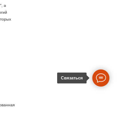
, а
огий
оторых
Связаться
нованная