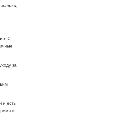
ностики;
ие. С
ничные
уходу за
ьшим
 и есть
время и