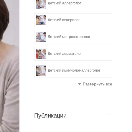
Детский аллерголог
Детский венеролог
Детский гастроэнтеролог
Детский дерматолог
Детский иммунолог-аллерголог
Развернуть все
Публикации