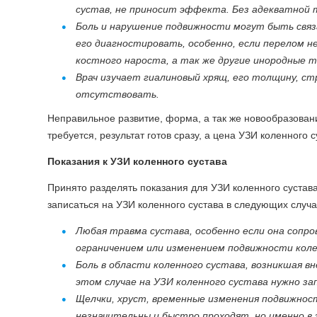
сустав, не приносит эффекта. Без адекватной 
Боль и нарушение подвижности могут быть связ
его диагностировать, особенно, если перелом н
костного нароста, а так же другие инородные 
Врач изучает гиалиновый хрящ, его толщину, ст
отсутствовать.
Неправильное развитие, форма, а так же новообразовани
требуется, результат готов сразу, а цена УЗИ коленного
Показания к УЗИ коленного сустава
Принято разделять показания для УЗИ коленного сустав
записаться на УЗИ коленного сустава в следующих случ
Любая травма сустава, особенно если она сопро
ограничением или изменением подвижности коле
Боль в области коленного сустава, возникшая в
этом случае на УЗИ коленного сустава нужно з
Щелчки, хруст, временные изменения подвижност
незначительны и быстро проходят, но именно в