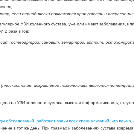
ечение;
отр, если периодически появляются припухлость и покраснения
егулярное УЗИ коленного сустава, уже или имеют заболевания, ил
И 2 раза в год:
рсит, остеоартроз, синовит, гемартроз, артрит, остохондроп
;
 (плоскостопие, искривление позвоночника являются потенциал
ена на УЗИ коленного сустава, высокая информативность, отсутс
.
ды обследований, работают врачи всех специализаций, что важно,
чение в тот же день. При травмах и заболеваниях сустава вовремя