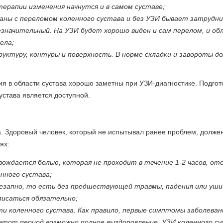
терапии изменения начнутся и в самом суставе;
аны с переломом коленного сустава и без УЗИ бывает затрудн
езначительный. На УЗИ будет хорошо виден и сам перелом, и об
тела;
руктуру, контуры и поверхность. В норме складки и завороты д
я в области сустава хорошо заметны при УЗИ-диагностике. Подгот
 сустава является доступной.
а. Здоровый человек, который не испытывал ранее проблем, долже
аях:
вождается болью, которая не проходит в течение 1-2 часов, от
нного сустава;
незапно, то есть без предшествующей травмы, падения или уши
аписаться обязательно;
и коленного сустава. Как правило, первые симптомы заболеван
 этот период возможно полное выздоровление. УЗИ коленного с