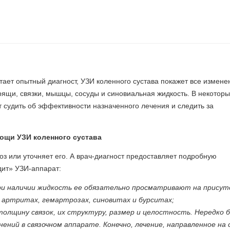
ает опытный диагност, УЗИ коленного сустава покажет все изменен
хрящи, связки, мышцы, сосуды и синовиальная жидкость. В некоторы
т судить об эффективности назначенного лечения и следить за
ощи УЗИ коленного сустава
оз или уточняет его. А врач-диагност предоставляет подробную
дит» УЗИ-аппарат:
При наличии жидкость ее обязательно просматривают на прису
и артритах, гемартрозах, синовитах и бурситах;
олщину связок, их структуру, размер и целостность. Нередко б
ений в связочном аппарате. Конечно, лечение, направленное на 