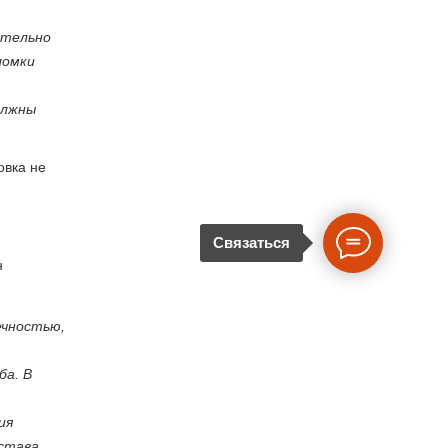
ительно
ломки
олжны
овка не
Связаться
н
ечностью,
ба. В
ия
устава