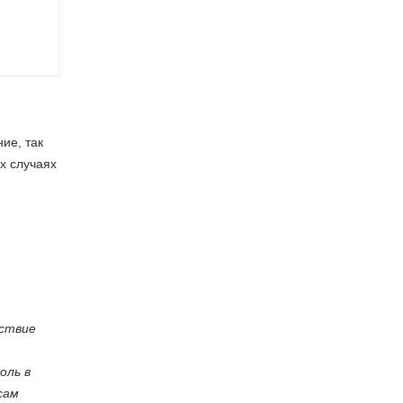
ие, так
х случаях
тствие
оль в
сам