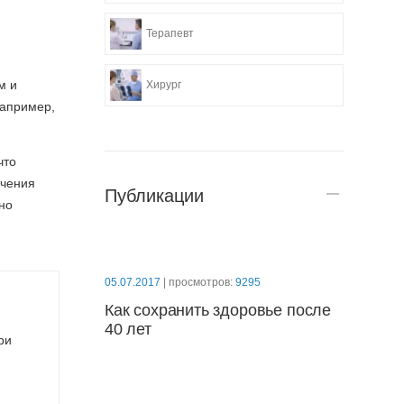
Терапевт
м и
Хирург
например,
что
ечения
Публикации
но
05.07.2017
| просмотров:
9295
Как сохранить здоровье после
40 лет
ри