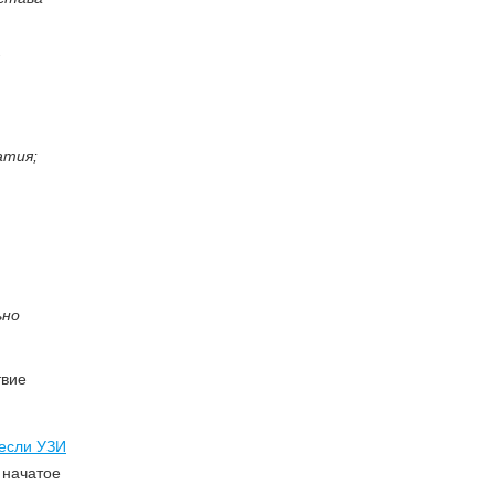
.
и
атия;
ьно
твие
 если УЗИ
 начатое