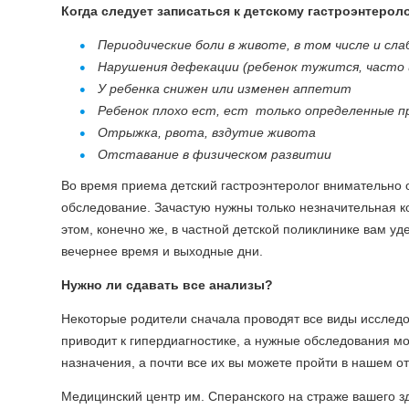
Когда следует записаться к детскому гастроэнтерол
Периодические боли в животе, в том числе и сл
Нарушения дефекации (ребенок тужится, часто 
У ребенка снижен или изменен аппетит
Ребенок плохо ест, ест только определенные 
Отрыжка, рвота, вздутие живота
Отставание в физическом развитии
Во время приема детский гастроэнтеролог внимательно 
обследование. Зачастую нужны только незначительная к
этом, конечно же, в частной детской поликлинике вам у
вечернее время и выходные дни.
Нужно ли сдавать все анализы?
Некоторые родители сначала проводят все виды исследов
приводит к гипердиагностике, а нужные обследования мо
назначения, а почти все их вы можете пройти в нашем о
Медицинский центр им. Сперанского на страже вашего з