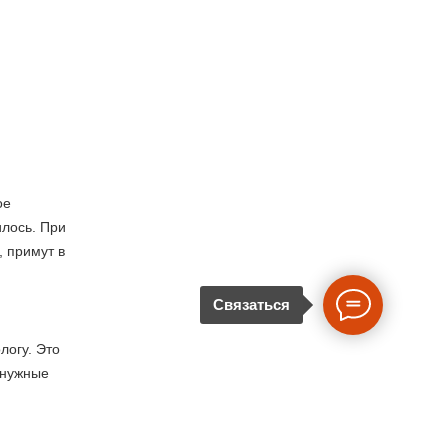
ое
илось. При
, примут в
Связаться
логу. Это
 нужные