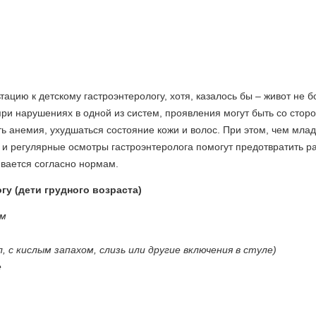
ацию к детскому гастроэнтерологу, хотя, казалось бы – живот не б
ри нарушениях в одной из систем, проявления могут быть со стор
ь анемия, ухудшаться состояние кожи и волос. При этом, чем мла
и регулярные осмотры гастроэнтеролога помогут предотвратить р
ивается согласно нормам.
гу (дети грудного возраста)
ом
с кислым запахом, слизь или другие включения в стуле)
е