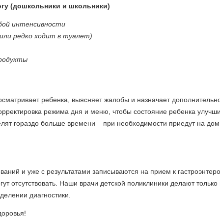
огу (дошкольники и школьники)
абой интенсивности
или редко ходит в туалет)
продукты
осматривает ребенка, выясняет жалобы и назначает дополнительн
орректировка режима дня и меню, чтобы состояние ребенка улучш
делят гораздо больше времени – при необходимости приедут на дом
аний и уже с результатами записываются на прием к гастроэнтеро
гут отсутствовать. Наши врачи детской поликлиники делают только
тделении диагностики.
доровья!